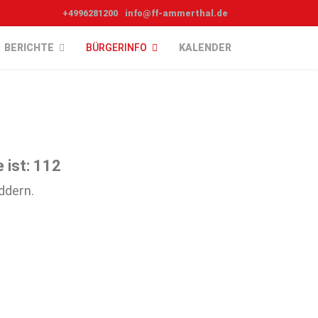
+4996281200
info@ff-ammerthal.de
BERICHTE
BÜRGERINFO
KALENDER
 ist: 112
ddern.