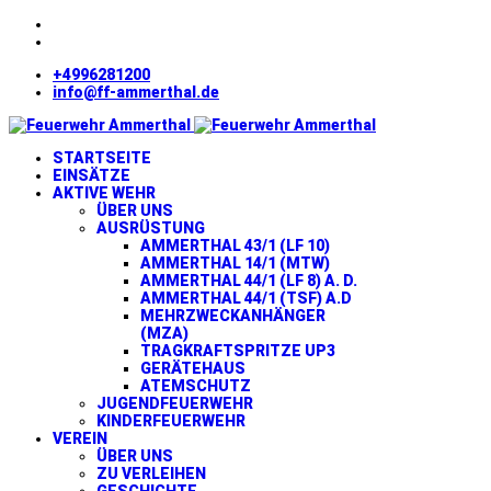
+4996281200
info@ff-ammerthal.de
STARTSEITE
EINSÄTZE
AKTIVE WEHR
ÜBER UNS
AUSRÜSTUNG
AMMERTHAL 43/1 (LF 10)
AMMERTHAL 14/1 (MTW)
AMMERTHAL 44/1 (LF 8) A. D.
AMMERTHAL 44/1 (TSF) A.D
MEHRZWECKANHÄNGER
(MZA)
TRAGKRAFTSPRITZE UP3
GERÄTEHAUS
ATEMSCHUTZ
JUGENDFEUERWEHR
KINDERFEUERWEHR
VEREIN
ÜBER UNS
ZU VERLEIHEN