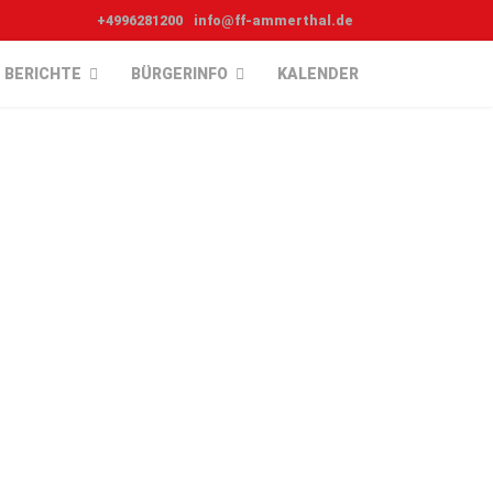
+4996281200
info@ff-ammerthal.de
BERICHTE
BÜRGERINFO
KALENDER