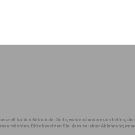
senziell für den Betrieb der Seite, während andere uns helfen, d
assen möchten. Bitte beachten Sie, dass bei einer Ablehnung womö