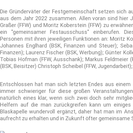
Die Gründerväter der Festgemeinschaft setzen sich au
aus dem Jahr 2022 zusammen. Allen voran sind hier Jo
Graßer (FFW) und Moritz Koberstein (FFW) zu erwähnen
ein "gemeinsamer Festausschuss" einberufen. Di
Personen mit ihren jeweiligen Funktionen an:
Moritz Ko
Johannes Englhard (BSK, Finanzen und Steuer); Sebast
Finanzen); Laurenz Fischer (BSK, Werbung); Günter Kolle
Tobias Hofman (FFW, Ausschank); Markus Feldmeier (FFW
(BSK, Beisitzer) Christoph Scheibel (FFW, Jugendarbeit
Entschlossen hat man sich letzten Endes aus einem 
immer schwieriger für diese großen Veranstaltungen 
natürlich eines klar, wenn sich zwei doch sehr mitgl
Helfern auf die man zurückgreifen kann um einiges 
Blaskapelle wundervoll ergänzt, daher hat man im A
aufrecht zu erhalten und in Zukunft öfter gemeinsame