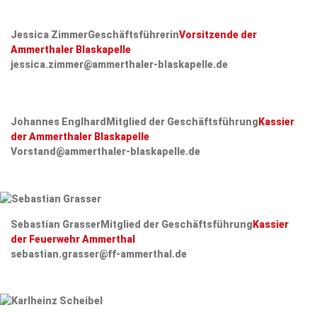
Jessica Zimmer
Geschäftsführerin
Vorsitzende der
Ammerthaler Blaskapelle
jessica.zimmer@ammerthaler-blaskapelle.de
Johannes Englhard
Mitglied der Geschäftsführung
Kassier
der Ammerthaler Blaskapelle
Vorstand@ammerthaler-blaskapelle.de
Sebastian Grasser
Mitglied der Geschäftsführung
Kassier
der Feuerwehr Ammerthal
sebastian.grasser@ff-ammerthal.de