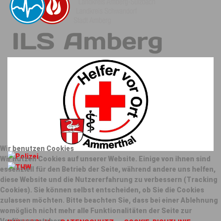
Wir benutzen Cookies
Wir nutzen Cookies auf unserer Website. Einige von ihnen sind
essenziell für den Betrieb der Seite, während andere uns helfen,
diese Website und die Nutzererfahrung zu verbessern (Tracking
Cookies). Sie können selbst entscheiden, ob Sie die Cookies
zulassen möchten. Bitte beachten Sie, dass bei einer Ablehnung
womöglich nicht mehr alle Funktionalitäten der Seite zur