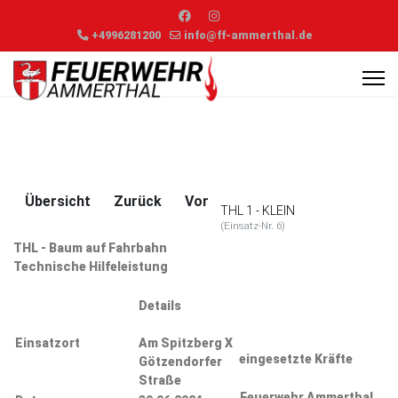
+4996281200
info@ff-ammerthal.de
Übersicht
Zurück
Vor
THL 1 - KLEIN
(Einsatz-Nr. 6)
THL - Baum auf Fahrbahn
Technische Hilfeleistung
Zugriffe 2120
Details
Einsatzort
Am Spitzberg X
eingesetzte Kräfte
Götzendorfer
Straße
Feuerwehr Ammerthal