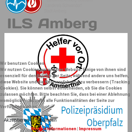
Wir benutzen Cookies
Wir nutzen Cookies auf unserer Website. Einige von ihnen sind
essenziell für den Betrieb der Seite, während andere uns helfen,
diese Website und die Nutzererfahrung zu verbessern (Tracking
Cookies). Sie können selbst entscheiden, ob Sie die Cookies
zulassen möchten. Bitte beachten Sie, dass bei einer Ablehnung
womöglich nicht mehr alle Funktionalitäten der Seite zur
Verfügung stehen.
Akzeptieren
Ablehnen
Weitere Informationen
|
Impressum