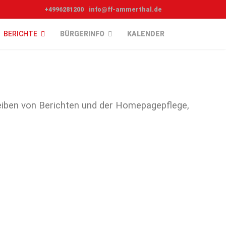
+4996281200
info@ff-ammerthal.de
BERICHTE
BÜRGERINFO
KALENDER
iben von Berichten und der Homepagepflege,