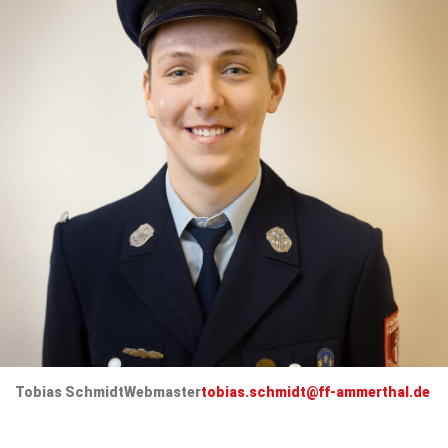
Tobias Schmidt
Webmaster
tobias.schmidt@ff-ammerthal.de