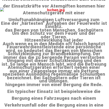
der Einsatzkräfte vor Atemgiften kommen hier
Atemschutzgeräte mit einer
Umluftunabhängigen Luftversorgung zum
Eine der „härtesten“ Aufgaben der Feuerwehr ist
Einsatz.
das Bergen von toten Menschen, Sachgütern
Um den Schutz vor dem Feuer und der
oder Tieren.
Hitzeentwicklung hat jeder
Auch wenn es in den Medien oft falsch benutzt
Feuerwehrdienstleistende eine persönliche
wird, so bedeutet das Bergen von Menschen
Schutzkleidung zur Brandbekämpfung. Der
immer das die zu bergende Person verstorben
Umgang mit dieser Schutzkleidung und den
ist. So lange ein Mensch lebt, wird die Befreiung
Atemschutzgeräten erfordert neben einer
aus einer Zwangslage immer als Rettung
speziellen Ausbildung regelmäßige Schulungen
bezeichnet. Bei Sachgütern oder Tieren ist
und Übungen.
hingegen immer von einer Bergung die Rede.
Ein typischer Einsatz ist beispielsweise die
Bergung eines Fahrzeuges nach einem
Verkehrsunfall oder die Bergung eines in eine